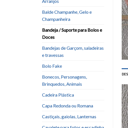
Arranjos
Balde Champanhe, Gelo e
Champanheira
Bandeja / Suporte para Bolos e
Doces
Bandejas de Garçom, saladeiras
e travessas
Bolo Fake
DE
Bonecos, Personagens,
Brinquedos, Animais
Cadeira Plástica
Capa Redonda ou Romana
Castiçais, gaiolas, Lanternas
Cavalete para fotos e escadinha