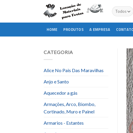
Skip
to
content
HOME
PRODUTOS
A EMPRESA
CONTAT
CATEGORIA
Alice No Pais Das Maravilhas
Anjo e Santo
Aquecedor a gás
Armações, Arco, Biombo,
Cortinado, Muro e Painel
Armarios - Estantes