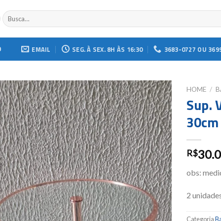
Buscar
por:
O
EMAIL
SEG. À SEX. 8H ÀS 16:30
3683-0727 OU 369
HOME
/
B
Sup. 
Add to
30cm
wishlist
30.
R$
obs: medi
2 unidade
Categoria
Ba