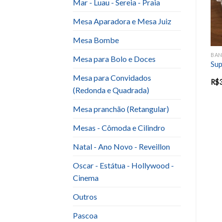
Mar - Luau - Sereia - Praia
Mesa Aparadora e Mesa Juiz
Mesa Bombe
BANDEJA / SUPORTE PARA BOLOS E DOCES
BANDEJA / SUPORTE PARA BOLOS E DOCES
BANDEJA / SUPORTE PARA BOLOS E DOCES
Mesa para Bolo e Doces
Bandeja Branca ou Tiffany
s
Tv Amarela
Sup
Espelhada
Mesa para Convidados
R$
15.00
R$
10.00
R$
(Redonda e Quadrada)
Mesa pranchão (Retangular)
Mesas - Cômoda e Cilindro
Natal - Ano Novo - Reveillon
Oscar - Estátua - Hollywood -
Cinema
Outros
Pascoa