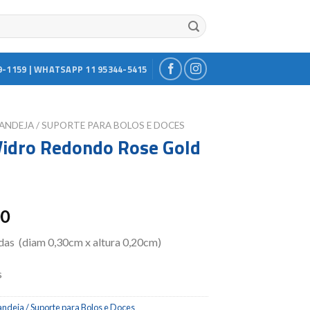
9-1159 | WHATSAPP 11 95344-5415
ANDEJA / SUPORTE PARA BOLOS E DOCES
Vidro Redondo Rose Gold
00
das (diam 0,30cm x altura 0,20cm)
s
ndeja / Suporte para Bolos e Doces