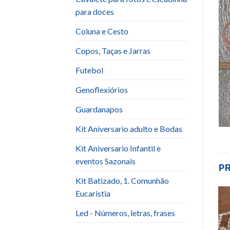
para doces
Coluna e Cesto
Copos, Taças e Jarras
Futebol
Genoflexiórios
Guardanapos
Kit Aniversario adulto e Bodas
Kit Aniversario Infantil e
eventos Sazonais
P
Kit Batizado, 1. Comunhão
Eucaristia
Led - Números, letras, frases
Add to
Add to
wishlist
wishlist