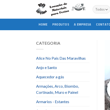
Skip
to
content
HOME
PRODUTOS
A EMPRESA
CONTAT
CATEGORIA
Alice No Pais Das Maravilhas
Anjo e Santo
Aquecedor a gás
Armações, Arco, Biombo,
Cortinado, Muro e Painel
Armarios - Estantes