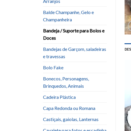
Arranjos
Balde Champanhe, Gelo e
Champanheira
Bandeja / Suporte para Bolos e
Doces
Bandejas de Garçom, saladeiras
DE
e travessas
Bolo Fake
Bonecos, Personagens,
Brinquedos, Animais
Cadeira Plástica
Capa Redonda ou Romana
Castiçais, gaiolas, Lanternas
Cavalete para fotos e escadinha