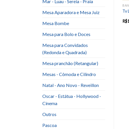
Mar - Luau - Sereia - Praia
BANDEJA / SUPORTE PARA BOLOS E DOCES
BANDEJA / SUPORTE PARA BOLOS E DOCES
BANDEJA / SUPORTE PARA BOLOS E DOCES
s
Bandeja Redonda ou Oval
Sup. Laca Espelhada und
Tv 
Mesa Aparadora e Mesa Juiz
R$
20.00
R$
20.00
R$
Mesa Bombe
Mesa para Bolo e Doces
Mesa para Convidados
(Redonda e Quadrada)
Mesa pranchão (Retangular)
Mesas - Cômoda e Cilindro
Natal - Ano Novo - Reveillon
Oscar - Estátua - Hollywood -
Cinema
Outros
Pascoa