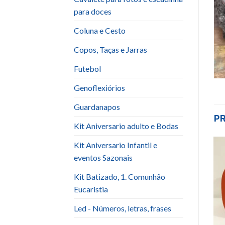
para doces
Coluna e Cesto
Copos, Taças e Jarras
Futebol
Genoflexiórios
Guardanapos
P
Kit Aniversario adulto e Bodas
Kit Aniversario Infantil e
eventos Sazonais
Add to
Add to
wishlist
wishlist
Kit Batizado, 1. Comunhão
Eucaristia
Led - Números, letras, frases