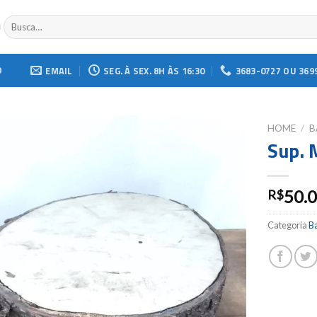
Buscar
por:
O
EMAIL
SEG. À SEX. 8H ÀS 16:30
3683-0727 OU 369
HOME
/
B
Sup. 
Add to
wishlist
50.
R$
Categoria
Ba