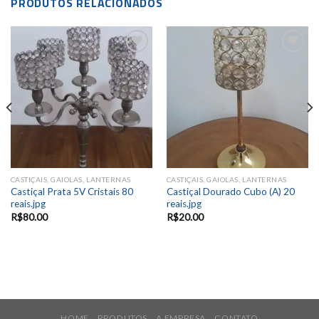
PRODUTOS RELACIONADOS
Add to
Add to
wishlist
wishlist
CASTIÇAIS, GAIOLAS, LANTERNAS
CASTIÇAIS, GAIOLAS, LANTERNAS
Castiçal Prata 5V Cristais 80
Castiçal Dourado Cubo (A) 20
reais.jpg
reais.jpg
R$
80.00
R$
20.00
HOME
PRODUTOS
A EMPRESA
CONTATO